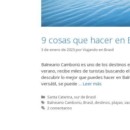
9 cosas que hacer en 
3 de enero de 2023
por
Viajando en Brasil
Balneario Camboriú es uno de los destinos e
verano, recibe miles de turistas buscando el 
descubrir lo mejor que puedes hacer en Bal
versátil, se puede …
Leer más
Categorías
Santa Catarina
,
sur de Brasil
Etiquetas
Balneario Camboriu
,
Brasil
,
destinos
,
playas
,
va
2 comentarios