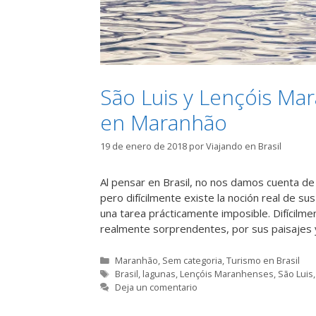
São Luis y Lençóis Ma
en Maranhão
19 de enero de 2018
por
Viajando en Brasil
Al pensar en Brasil, no nos damos cuenta de
pero difícilmente existe la noción real de s
una tarea prácticamente imposible. Difícil
realmente sorprendentes, por sus paisajes
Categorías
Maranhão
,
Sem categoria
,
Turismo en Brasil
Etiquetas
Brasil
,
lagunas
,
Lençóis Maranhenses
,
São Luis
Deja un comentario