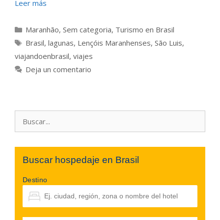
Leer más
Categorías
Maranhão
,
Sem categoria
,
Turismo en Brasil
Etiquetas
Brasil
,
lagunas
,
Lençóis Maranhenses
,
São Luis
,
viajandoenbrasil
,
viajes
Deja un comentario
Buscar:
Buscar hospedaje en Brasil
Destino