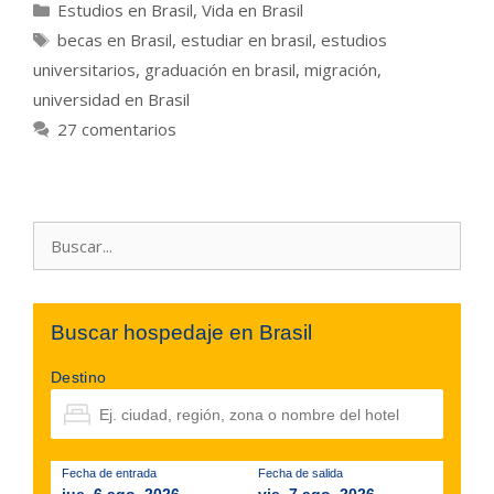
Categorías
Estudios en Brasil
,
Vida en Brasil
Etiquetas
becas en Brasil
,
estudiar en brasil
,
estudios
universitarios
,
graduación en brasil
,
migración
,
universidad en Brasil
27 comentarios
Buscar:
Buscar hospedaje en Brasil
Destino
Fecha de entrada
Fecha de salida