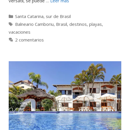
versátil, se puede …
Leer más
Categorías
Santa Catarina
,
sur de Brasil
Etiquetas
Balneario Camboriu
,
Brasil
,
destinos
,
playas
,
vacaciones
2 comentarios