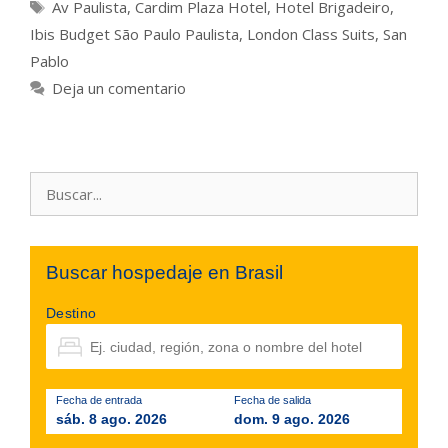
Etiquetas
Av Paulista
,
Cardim Plaza Hotel
,
Hotel Brigadeiro
,
Ibis Budget São Paulo Paulista
,
London Class Suits
,
San
Pablo
Deja un comentario
Buscar:
Buscar hospedaje en Brasil
Destino
Fecha de entrada
Fecha de salida
sáb. 8 ago. 2026
dom. 9 ago. 2026