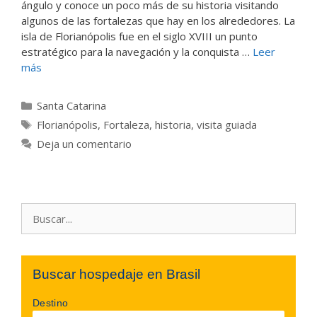
ángulo y conoce un poco más de su historia visitando
algunos de las fortalezas que hay en los alrededores. La
isla de Florianópolis fue en el siglo XVIII un punto
estratégico para la navegación y la conquista …
Leer
más
Categorías
Santa Catarina
Etiquetas
Florianópolis
,
Fortaleza
,
historia
,
visita guiada
Deja un comentario
Buscar:
Buscar hospedaje en Brasil
Destino