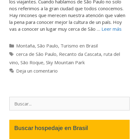
los viajantes. Cuando hablamos de São Paulo no solo
nos referimos a la gran ciudad que todos conocemos.
Hay rincones que merecen nuestra atención que valen
la pena para conocer mejor la cultura de un país. Hoy
vas a conocer un lugar muy cerca de São …
Leer más
Categorías
Montaña
,
São Paulo
,
Turismo en Brasil
Etiquetas
cerca de São Paulo
,
Recanto da Cascata
,
ruta del
vino
,
São Roque
,
Sky Mountain Park
Deja un comentario
Buscar:
Buscar hospedaje en Brasil