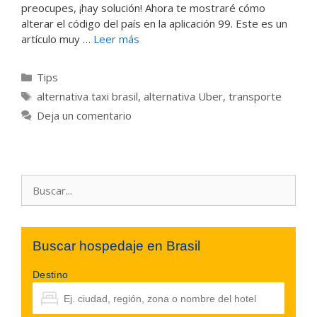
preocupes, ¡hay solución! Ahora te mostraré cómo
alterar el código del país en la aplicación 99. Este es un
artículo muy …
Leer más
Categorías
Tips
Etiquetas
alternativa taxi brasil
,
alternativa Uber
,
transporte
Deja un comentario
Buscar:
Buscar hospedaje en Brasil
Destino