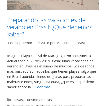
Preparando las vacaciones de
verano en Brasil: ¿Qué debemos
saber?
4 de septiembre de 2018
por
Viajando en Brasil
Imagen: Playa central de Maragogi (Por: Edujsneto)
Actualizado el 20/05/2019. Pasar unas vacaciones de
verano en Brasil es el sueño de muchos. Los destinos
más buscado son aquellos que tienen playas, ¡algo que
en Brasil abunda! Llenos de ganas para preparar las
maletas e irnos, surge una duda, ¿qué es lo que debo
saber sobre la …
Leer más
Categorías
Playas
,
Turismo en Brasil
Etiquetas
cambio
,
clima
,
destinos
,
playas
,
vacaciones