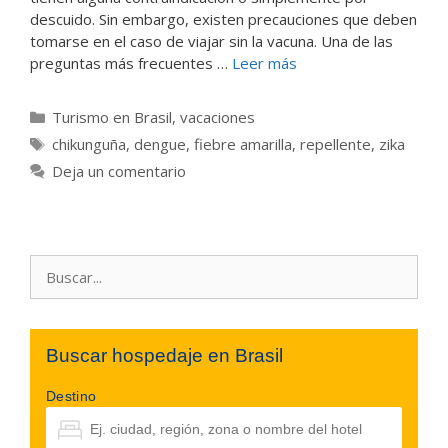
descuido. Sin embargo, existen precauciones que deben
tomarse en el caso de viajar sin la vacuna. Una de las
preguntas más frecuentes …
Leer más
Categorías
Turismo en Brasil
,
vacaciones
Etiquetas
chikunguña
,
dengue
,
fiebre amarilla
,
repellente
,
zika
Deja un comentario
Buscar:
Buscar hospedaje en Brasil
Destino