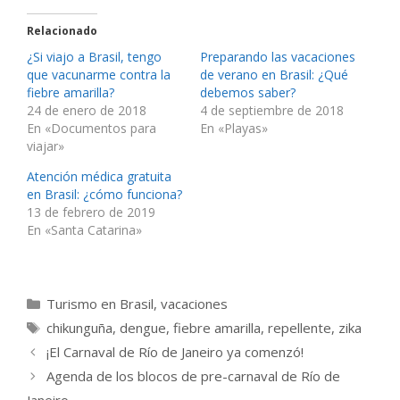
Relacionado
¿Si viajo a Brasil, tengo
Preparando las vacaciones
que vacunarme contra la
de verano en Brasil: ¿Qué
fiebre amarilla?
debemos saber?
24 de enero de 2018
4 de septiembre de 2018
En «Documentos para
En «Playas»
viajar»
Atención médica gratuita
en Brasil: ¿cómo funciona?
13 de febrero de 2019
En «Santa Catarina»
Categorías
Turismo en Brasil
,
vacaciones
Etiquetas
chikunguña
,
dengue
,
fiebre amarilla
,
repellente
,
zika
¡El Carnaval de Río de Janeiro ya comenzó!
Agenda de los blocos de pre-carnaval de Río de
Janeiro