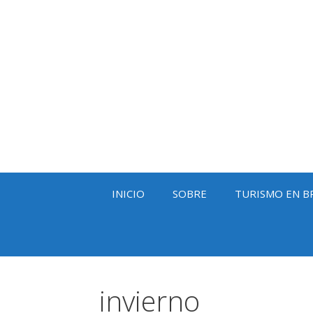
Saltar
al
contenido
INICIO
SOBRE
TURISMO EN B
invierno