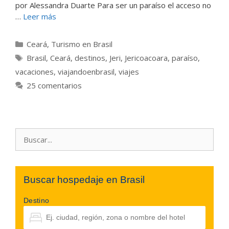
por Alessandra Duarte Para ser un paraíso el acceso no
…
Leer más
Categorías
Ceará
,
Turismo en Brasil
Etiquetas
Brasil
,
Ceará
,
destinos
,
Jeri
,
Jericoacoara
,
paraíso
,
vacaciones
,
viajandoenbrasil
,
viajes
25 comentarios
Buscar:
Buscar hospedaje en Brasil
Destino