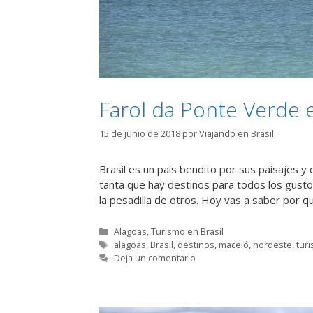
Farol da Ponte Verde 
15 de junio de 2018
por
Viajando en Brasil
Brasil es un país bendito por sus paisajes y
tanta que hay destinos para todos los gust
la pesadilla de otros. Hoy vas a saber por
Categorías
Alagoas
,
Turismo en Brasil
Etiquetas
alagoas
,
Brasil
,
destinos
,
maceió
,
nordeste
,
tur
Deja un comentario