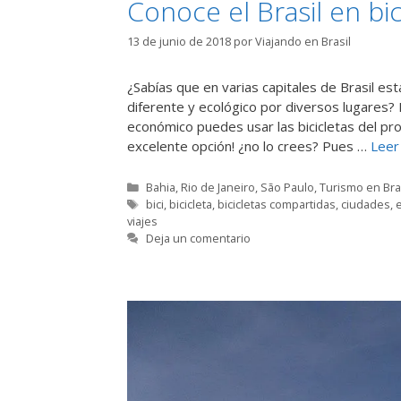
Conoce el Brasil en bic
13 de junio de 2018
por
Viajando en Brasil
¿Sabías que en varias capitales de Brasil es
diferente y ecológico por diversos lugares? 
económico puedes usar las bicicletas del pr
excelente opción! ¿no lo crees? Pues …
Leer
Categorías
Bahia
,
Rio de Janeiro
,
São Paulo
,
Turismo en Bra
Etiquetas
bici
,
bicicleta
,
bicicletas compartidas
,
ciudades
,
viajes
Deja un comentario