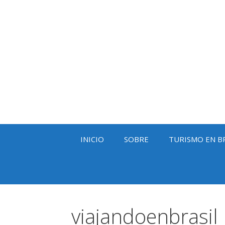
Saltar
al
contenido
INICIO
SOBRE
TURISMO EN B
viajandoenbrasil