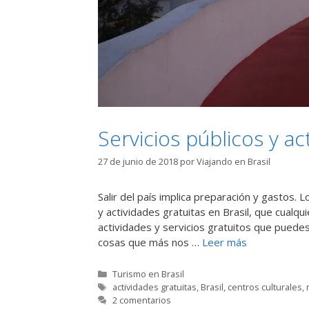
Servicios públicos y ac
27 de junio de 2018
por
Viajando en Brasil
Salir del país implica preparación y gastos.
y actividades gratuitas en Brasil, que cualq
actividades y servicios gratuitos que puede
cosas que más nos …
Leer más
Categorías
Turismo en Brasil
Etiquetas
actividades gratuitas
,
Brasil
,
centros culturales
,
2 comentarios