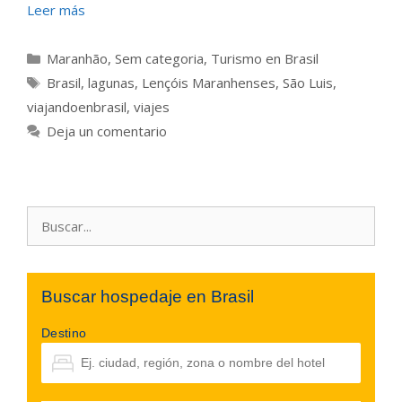
Leer más
Categorías
Maranhão
,
Sem categoria
,
Turismo en Brasil
Etiquetas
Brasil
,
lagunas
,
Lençóis Maranhenses
,
São Luis
,
viajandoenbrasil
,
viajes
Deja un comentario
Buscar:
Buscar hospedaje en Brasil
Destino