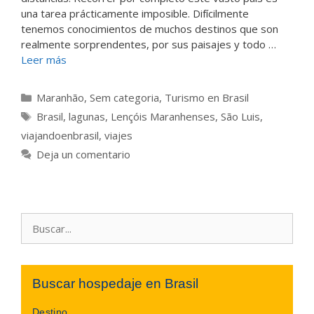
una tarea prácticamente imposible. Difícilmente
tenemos conocimientos de muchos destinos que son
realmente sorprendentes, por sus paisajes y todo …
Leer más
Categorías
Maranhão
,
Sem categoria
,
Turismo en Brasil
Etiquetas
Brasil
,
lagunas
,
Lençóis Maranhenses
,
São Luis
,
viajandoenbrasil
,
viajes
Deja un comentario
Buscar:
Buscar hospedaje en Brasil
Destino