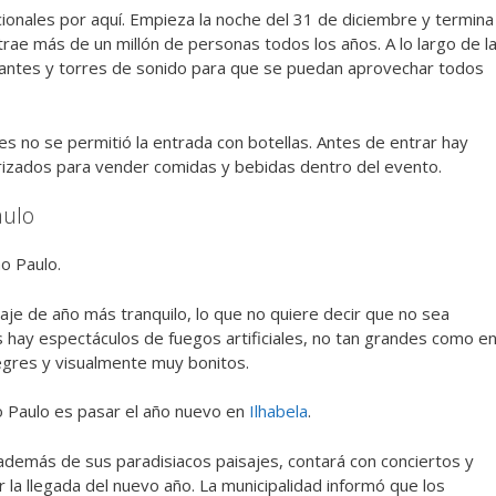
cionales por aquí. Empieza la noche del 31 de diciembre y termina
 atrae más de un millón de personas todos los años. A lo largo de l
igantes y torres de sonido para que se puedan aprovechar todos
s no se permitió la entrada con botellas. Antes de entrar hay
orizados para vender comidas y bebidas dentro del evento.
aulo
ão Paulo.
aje de año más tranquilo, lo que no quiere decir que no sea
s hay espectáculos de fuegos artificiales, no tan grandes como e
egres y visualmente muy bonitos.
o Paulo es pasar el año nuevo en
Ilhabela
.
además de sus paradisiacos paisajes, contará con conciertos y
r la llegada del nuevo año. La municipalidad informó que los