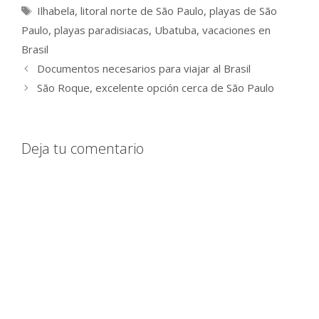
Etiquetas
Ilhabela
,
litoral norte de São Paulo
,
playas de São
Paulo
,
playas paradisiacas
,
Ubatuba
,
vacaciones en
Brasil
Documentos necesarios para viajar al Brasil
São Roque, excelente opción cerca de São Paulo
Deja tu comentario