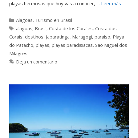
playas hermosas que hoy vas a conocer, …
Leer más
Categorías
Alagoas
,
Turismo en Brasil
Etiquetas
alagoas
,
Brasil
,
Costa de los Corales
,
Costa dos
Corais
,
destinos
,
Japaratinga
,
Maragogi
,
paraíso
,
Playa
do Patacho
,
playas
,
playas paradisiacas
,
Sao Miguel dos
Milagres
Deja un comentario