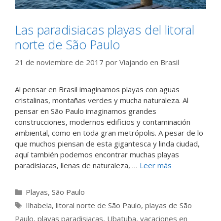
Las paradisiacas playas del litoral
norte de São Paulo
21 de noviembre de 2017
por
Viajando en Brasil
Al pensar en Brasil imaginamos playas con aguas
cristalinas, montañas verdes y mucha naturaleza. Al
pensar en São Paulo imaginamos grandes
construcciones, modernos edificios y contaminación
ambiental, como en toda gran metrópolis. A pesar de lo
que muchos piensan de esta gigantesca y linda ciudad,
aquí también podemos encontrar muchas playas
paradisiacas, llenas de naturaleza, …
Leer más
Categorías
Playas
,
São Paulo
Etiquetas
Ilhabela
,
litoral norte de São Paulo
,
playas de São
Paulo
,
playas paradisiacas
,
Ubatuba
,
vacaciones en