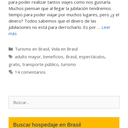
para poder realizar tantos viajes como nos gustaría.
Muchos piensan que al llegar la jubilación tendremos
tiempo para poder viajar por muchos lugares, pero ¿y el
dinero? Todos sabemos que el dinero de las
jubilaciones no está para derrocharlo. Es por …
Leer
más
Categorías
Turismo en Brasil
,
Vida en Brasil
Etiquetas
adulto mayor
,
beneficios
,
Brasil
,
espectáculos
,
gratis
,
transporte público
,
turismo
14 comentarios
Buscar:
Buscar hospedaje en Brasil