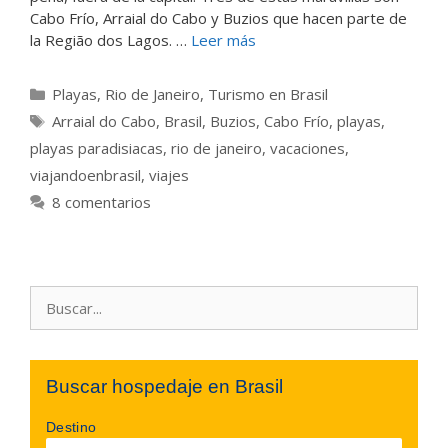
Cabo Frío, Arraial do Cabo y Buzios que hacen parte de
la Região dos Lagos. …
Leer más
Categorías
Playas
,
Rio de Janeiro
,
Turismo en Brasil
Etiquetas
Arraial do Cabo
,
Brasil
,
Buzios
,
Cabo Frío
,
playas
,
playas paradisiacas
,
rio de janeiro
,
vacaciones
,
viajandoenbrasil
,
viajes
8 comentarios
Buscar:
Buscar hospedaje en Brasil
Destino