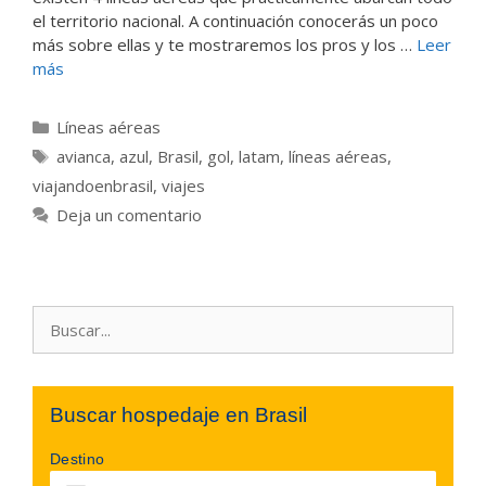
el territorio nacional. A continuación conocerás un poco
más sobre ellas y te mostraremos los pros y los …
Leer
más
Categorías
Líneas aéreas
Etiquetas
avianca
,
azul
,
Brasil
,
gol
,
latam
,
líneas aéreas
,
viajandoenbrasil
,
viajes
Deja un comentario
Buscar:
Buscar hospedaje en Brasil
Destino