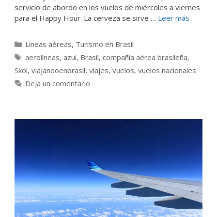
servicio de abordo en los vuelos de miércoles a viernes
para el Happy Hour. La cerveza se sirve …
Leer más
Categorías
Líneas aéreas
,
Turismo en Brasil
Etiquetas
aerolíneas
,
azul
,
Brasil
,
compañía aérea brasileña
,
Skol
,
viajandoenbrasil
,
viajes
,
vuelos
,
vuelos nacionales
Deja un comentario