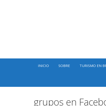
Saltar
al
contenido
INICIO
SOBRE
TURISMO EN B
grupos en Faceb