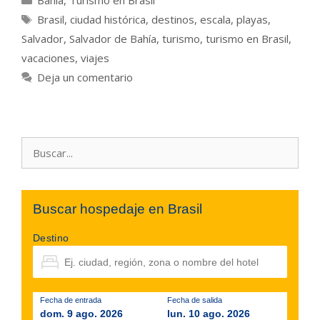
Bahia
,
Turismo en Brasil
Etiquetas
Brasil
,
ciudad histórica
,
destinos
,
escala
,
playas
,
Salvador
,
Salvador de Bahía
,
turismo
,
turismo en Brasil
,
vacaciones
,
viajes
Deja un comentario
Buscar:
Buscar hospedaje en Brasil
Destino
Fecha de entrada
Fecha de salida
dom. 9 ago. 2026
lun. 10 ago. 2026