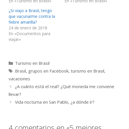
En «Turismo en Brasil»
En «Turismo en Brasil»
¿Si viajo a Brasil, tengo
que vacunarme contra la
fiebre amarilla?
24 de enero de 2018
En «Documentos para
viajar»
Categorías
Turismo en Brasil
Etiquetas
Brasil
,
grupos en Facebook
,
turismo en Brasil
,
vacaciones
¿A cuánto está el real? ¿Qué moneda me conviene
llevar?
Vida nocturna en San Pablo, ¿a dónde ir?
4 comentarios en «5 mejores