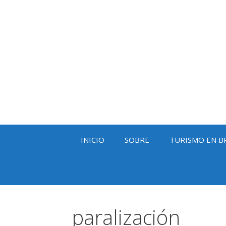
Saltar
al
contenido
INICIO
SOBRE
TURISMO EN B
paralización