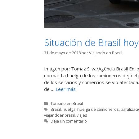
Situación de Brasil ho
31 de mayo de 2018
por
Viajando en Brasil
Imagen por: Tomaz Silva/Agência Brasil En lo
normal. La huelga de los camioneros dejó el p
de los servicios y comercios se vio afectad
de …
Leer más
Categorías
Turismo en Brasil
Etiquetas
Brasil
,
huelga
,
huelga de camioneros
,
paralizac
viajandoenbrasil
,
viajes
Deja un comentario