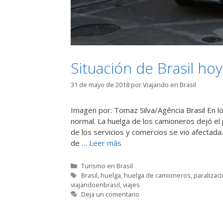
Situación de Brasil ho
31 de mayo de 2018
por
Viajando en Brasil
Imagen por: Tomaz Silva/Agência Brasil En lo
normal. La huelga de los camioneros dejó el p
de los servicios y comercios se vio afectad
de …
Leer más
Categorías
Turismo en Brasil
Etiquetas
Brasil
,
huelga
,
huelga de camioneros
,
paralizac
viajandoenbrasil
,
viajes
Deja un comentario