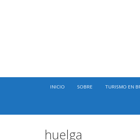
Saltar
al
contenido
INICIO
SOBRE
TURISMO EN B
huelga