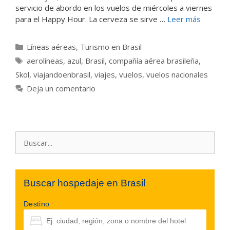
servicio de abordo en los vuelos de miércoles a viernes
para el Happy Hour. La cerveza se sirve …
Leer más
Categorías
Líneas aéreas
,
Turismo en Brasil
Etiquetas
aerolíneas
,
azul
,
Brasil
,
compañía aérea brasileña
,
Skol
,
viajandoenbrasil
,
viajes
,
vuelos
,
vuelos nacionales
Deja un comentario
Buscar:
Buscar hospedaje en Brasil
Destino