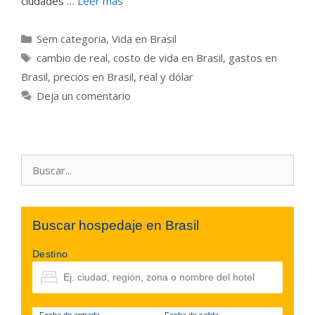
ciudades …
Leer más
Categorías
Sem categoria
,
Vida en Brasil
Etiquetas
cambio de real
,
costo de vida en Brasil
,
gastos en
Brasil
,
precios en Brasil
,
real y dólar
Deja un comentario
Buscar:
Buscar hospedaje en Brasil
Destino
Fecha de entrada
Fecha de salida