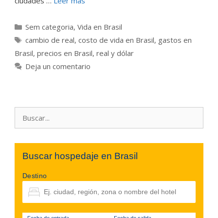
ciudades …
Leer más
Categorías
Sem categoria
,
Vida en Brasil
Etiquetas
cambio de real
,
costo de vida en Brasil
,
gastos en
Brasil
,
precios en Brasil
,
real y dólar
Deja un comentario
Buscar:
Buscar hospedaje en Brasil
Destino
Fecha de entrada
Fecha de salida