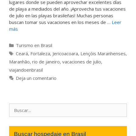
lugares donde se pueden aprovechar excelentes días
de playa a mediados del año. ¡Aprovecha tus vacaciones
de julio en las playas brasileñas! Muchas personas
buscan tomar sus vacaciones en los meses de …
Leer
más
Categorías
Turismo en Brasil
Etiquetas
Ceará
,
Fortaleza
,
Jericoacoara
,
Lençóis Maranhenses
,
Maranhão
,
rio de janeiro
,
vacaciones de julio
,
viajandoenbrasil
Deja un comentario
Buscar:
Buscar hospedaje en Brasil