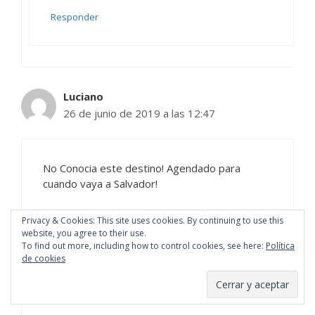
Responder
Luciano
26 de junio de 2019 a las 12:47
No Conocia este destino! Agendado para
cuando vaya a Salvador!
Responder
Privacy & Cookies: This site uses cookies. By continuing to use this
website, you agree to their use.
To find out more, including how to control cookies, see here:
Política
de cookies
Viajando en Brasil
26 de junio de 2019 a las 13:01