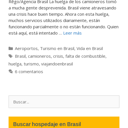
Rêgo/Agencia Brasil La huelga de los camioneros tomó
a mucha gente desprevenida. Brasil viene atravesando
una crisis hace buen tiempo. Ahora con esta huelga,
muchos servicios utilizados diariamente, están
funcionando parcialmente o no están funcionando. Quien
está aquí, está intentado …
Leer más
Categorías
Aeroportos
,
Turismo en Brasil
,
Vida en Brasil
Etiquetas
Brasil
,
camioneros
,
crisis
,
falta de combustible
,
huelga
,
turismo
,
viajandoenbrasil
6 comentarios
Buscar:
Buscar hospedaje en Brasil