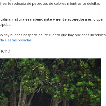
ícil verte rodeada de pececitos de colores mientras te deleitas
istalina, naturaleza abundante y gente acogedora
es lo que
Boipeba.
, no hay buenos hospedajes, te cuento que hay opciones increíbles
ada a estas posadas
.
neiro